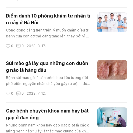
hỏi bệnh sinh lý yếu giúp đàn ông lấy lại quá trìn
h tự tin, củng cố hạnh phúc lứa đôi. Vậy có một s
ố phương pháp phát hiện đấng mày râu bệnh sin
Điểm danh 10 phòng khám tư nhân ti
h lý yếu như thế nào? Khảo sát về hiện tượng bệ
n cậy ở Hà Nội
nh sinh lý yếu tại đấng mày râu hiện tượng sinh l
글 내용
ý yếu có ..
Cộng đồng càng tiến triển, ý muốn khám điều trị
bệnh của con cơ thể càng tăng lên. thay bởi vì cầ
n phải truy cập các bệnh viện công lập đối với n
작성시간
0
0
2023. 8. 17.
hiều thủ tục phức tạp thì những phòng khám tư n
hân là chọn lựa của nhiều cơ thể. song, đa số hiệ
n đang lo sợ vì không biết tin cậy của các phòng
Sùi mào gà lây qua những con đườn
khám đa khoa tư nhân này thế nào. dưới đây sẽ
g nào là hàng đầu
cung cấp cho một số bạn https://trungtamyteca
글 내용
mle.com/uploads/n..
Bệnh sùi mào gà là căn bệnh hoa liễu tương đối
phổ biến. nguyên nhân chủ yếu gây ra bệnh đó l
à vi rút HPV. người bị không thể coi nhẹ trước bấ
작성시간
0
0
2023. 7. 12.
t cứ dấu hiệu nhận biết nào của bệnh, Nếu mà kh
ông sức khỏe, tính mệnh của bạn sẽ mắc ảnh hư
ởng thẳng. lúc nghiên cứu về bệnh này, điều mà
Các bệnh chuyên khoa nam hay bắt
nhiều người quan tâm đó là bệnh mào gà lây nhi
gặp ở đàn ông
ễm qua những đường nào là chủ yếu? Bệnh mào
글 내용
gà có lây lan không? có khả..
Những bệnh nam khoa hay gặp đặc biệt là các c
hứng bệnh nào? Đây là thắc mắc chung của khôn