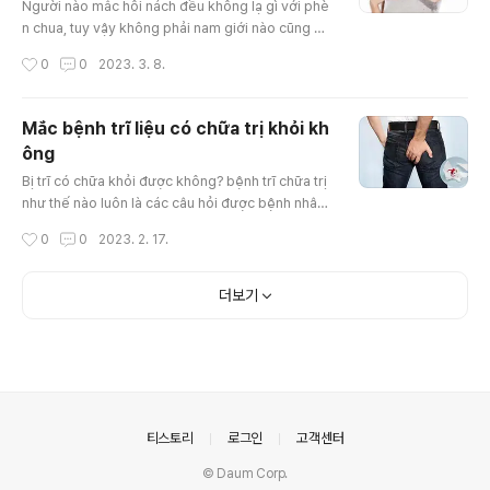
Người nào mắc hôi nách đều không lạ gì với phè
n chua, tuy vậy không phải nam giới nào cũng bi
ết rằng có đến 8 phương pháp điều trị mùi hôi n
작성시간
0
0
2023. 3. 8.
ách bằng phèn chua hữu hiệu tại gia cho chúng t
a chọn lựa. 1. Điều trị bệnh hôi nách bằng phèn c
hua hiệu quả thế nào ? bệnh viêm cánh là bệnh l
Mắc bệnh trĩ liệu có chữa trị khỏi kh
ý thấy ở cả cánh mày râu và phụ nữ. chứng bệnh
ông
này Dù cho không đe dọa tới sức khỏe nhưng lại
글 내용
gây nên đe dọa nghiêm..
Bị trĩ có chữa khỏi được không? bệnh trĩ chữa trị
như thế nào luôn là các câu hỏi được bệnh nhân t
rĩ quan tâm hàng đầu. Thực tế hiện nay, bệnh trĩ
작성시간
0
0
2023. 2. 17.
không quá nguy hại tuy vậy lại gây ra không ít bấ
t tiện và đau cho người bị bệnh. Nếu mà không đ
ược trị đúng biện pháp sẽ vô cùng khó chữa đỡ,
더보기
bệnh tái đi tái lại. https://skonline365.tistory.co
m/ 1. Nguy cơ dẫn đến bệnh cùng với triệu chứn
g bệnh trĩ ..
의안내
티스토리
로그인
고객센터
© Daum Corp.