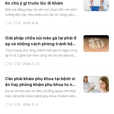
ên chú ý gì trước lúc đi khám
1. Đặc th..
글 내용
Nếu mà đấng mày râu liên tục chạm đối với môi t
rường độc hại, chịu nhiều sức ép về công việc, t
ài chủ yếu, gia đình,… có nguy cơ bắt gặp một số
작성시간
0
0
2024. 8. 8.
câu hỏi về sinh sản. Nếu như xem nhẹ có nguy c
ơ chi phối tới sức khỏe có con. Phòng khám nam
khoa là thăm khám mọi các vấn đề mối quan hệ t
Giải pháp chữa sùi mào gà tại phái đ
ới bộ phận sinh sản bạn nam, chức năng sinh lý c
ẹp và những cách phòng tránh bện
ùng với một số bệnh sự liên quan tới cơ quan sin
글 내용
h mào gà
h sản nam,... Thăm ..
Thực trạng cho rằng, bệnh mào gà có nguy cơ g
ặp ở cả 2 giới bạn nam cùng với chị em phụ nữ, t
rong đó, bệnh mồng gà tại chị em so ối với bạn
작성시간
0
0
2024. 7. 27.
nam thường hay không dễ phát hiện cũng như đi
ều trị hơn . Trong phần dưới đây, bạn sẽ tìm hiểu
dành cho người dùng về giải pháp chữa bệnh m
Cần phải khám phụ khoa tại bệnh vi
ào gà ở phụ nữ. Bởi vì thế, Nếu muốn hiểu hơn về
ện hay phòng khám phụ khoa tư nhâ
căn bệnh mà gà và hướng trị thì đừng bỏ lỡ nội d
글 내용
n
ung bài viết này. Có c..
Đa số chị em phụ nữ đều có tổng quan một thắc
mắc cần phải khám bệnh phụ khoa ở bệnh viện h
ay phòng khám phụ khoa tư nhân. Thấu nắm đượ
작성시간
0
0
2024. 5. 4.
c nỗi bận tâm này, sẽ khiến cho rõ băn khoăn nà
y trong bài viết cung cấp bài viết này. Mong rằn