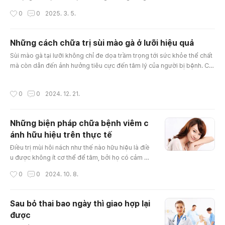
p ở phái mạnh. Trên thực tế, vẫn không ít người c
작성시간
0
0
2025. 3. 5.
òn thắc mắc bị xuất tinh sớm có phải bệnh sinh l
ý yếu không. Việc nhầm tưởng giữa hai hiện tượn
g này dẫn tới số trường hợp chữa trị bất thành lớ
Những cách chữa trị sùi mào gà ở lưỡi hiệu quả
n cũng như gây trầm trọng thêm tình trạng bệnh.
글 내용
Sùi mào gà tại lưỡi không chỉ đe dọa trầm trọng tới sức khỏe thể chất
Bệnh xuất tinh sớm là một băn khoăn tế nhị mà đ
mà còn dẫn đến ảnh hưởng tiêu cực đến tâm lý của người bị bệnh. Ch
àn ông khó cung..
ứng bệnh này có thể dẫn tới hàng loạt thắc mắc như nhiễm trùng, lở lo
ét ở miệng cùng với lưỡi, đặc biệt khiến tăng khả năng phát triển các
작성시간
0
0
2024. 12. 21.
bệnh nguy hại như ung thư đường miệng hoặc ung thư vòm họng. Cùn
g khảo sát mắc bệnh mồng gà ở lưỡi chữa như nào trong nội d..
Những biện pháp chữa bệnh viêm c
ánh hữu hiệu trên thực tế
글 내용
Điều trị mùi hôi nách như thế nào hữu hiệu là điề
u được không ít cơ thể để tâm, bởi họ có cảm gi
ác không còn sự tự tin lúc vùng tại hố nách thấy
작성시간
0
0
2024. 10. 8.
mùi không dễ chịu. Tâm sinh lý mất tự tin giao tiế
p tác động không ít tới đào tạo, công vấn đề,… c
ủa những người gặp phải căn bệnh này.https://sk
Sau bỏ thai bao ngày thì giao hợp lại
online365.tistory.com/entry/pha-thai-bao-lau-q
được
uan-he 1. Thống kê về bệnh viêm cánh Người m
글 내용