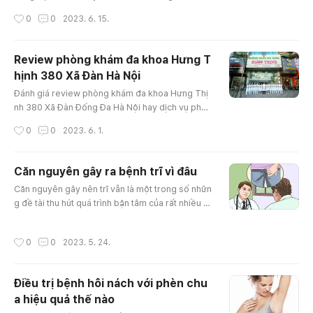
g ít người với mong đợi khảo sát thông tin bệnh l
작성시간
0
0
2023. 6. 15.
ý để kịp thời phát hiện sớm biểu hiện bệnh cũng
như có phương pháp ngăn ngừa ngay từ đầu, giú
p cho không nên những chi phối trầm trọng tới s
Review phòng khám đa khoa Hưng T
ức khỏe và tinh thần. Mặt khác, lúc đến gặp bác
hịnh 380 Xã Đàn Hà Nội
sĩ có nên chú ý gì không cũng là những kiến thức
글 내용
được nhiều người tuyệt..
Đánh giá review phòng khám đa khoa Hưng Thị
nh 380 Xã Đàn Đống Đa Hà Nội hay dịch vụ phòn
g khám Hưng Thịnh liệu có tốt uy tín không là mộ
작성시간
0
0
2023. 6. 1.
t số câu hỏi được quan tâm và luôn có lượng địn
h vị kiếm cực kỳ cao. hiện thực, Thực tế hiện nay
vấn đề xác định kiếm 1 địa điểm khám bệnh uy tí
Căn nguyên gây ra bệnh trĩ vì đâu
n chất lượng làm cho rất nhiều người cần phải nh
글 내용
Căn nguyên gây nên trĩ vẫn là một trong số nhữn
ức đầu bởi quá trình xuất hiện của nhiều phòng k
g đề tài thu hút quá trình bận tâm của rất nhiều n
hám chuyên khoa trên c..
gười bị bệnh. Vẫn hiểu rằng tác nhân gây nên trĩ l
à hệ lụy của quá trình ra tăng áp lực trong tĩnh m
작성시간
0
0
2023. 5. 24.
ạch hậu môn, trực tràng, lâu ngày sẽ hình thành
một số đám rối tĩnh mạch. tuy vậy, những nguyê
n nhân rõ ràng dẫn đến trĩ là gì? hãy tham khảo b
Điều trị bệnh hôi nách với phèn chu
ài viết của chúng tôi bài viết này để có cho mình
a hiệu quả thế nào
các kiến..
글 내용