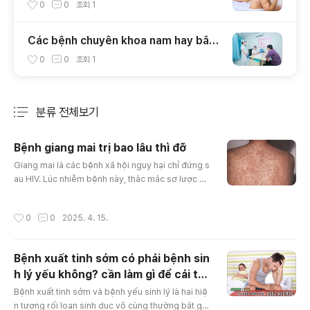
không
0
0
조회
1
Các bệnh chuyên khoa nam hay bắt
gặp ở đàn ông
0
0
조회
1
분류 전체보기
주요 글 목록
Bệnh giang mai trị bao lâu thì đỡ
글 내용
Giang mai là các bệnh xã hội nguy hại chỉ đứng s
au HIV. Lúc nhiễm bệnh này, thắc mắc sơ lược củ
a các bệnh nhân là chữa bệnh giang mai trong b
ao lâu thì thuyên giảm. Câu trả lời phụ thuộc vào
작성시간
0
0
2025. 4. 15.
rất nhiều yếu tố.Bệnh giang mai nguy hiểm hơn b
ạn tưởngTrước khi nghiên cứu thời gian điều trị b
ệnh giang mai trong bao nhiêu ngày, bạn nên bi
Bệnh xuất tinh sớm có phải bệnh sin
ết chứng bệnh này trở thành như thế nào và có t
h lý yếu không? cần làm gì để cải thi
hể gây nên những h..
글 내용
ện
Bệnh xuất tinh sớm và bệnh yếu sinh lý là hai hiệ
n tượng rối loạn sinh dục vô cùng thường bắt gặ