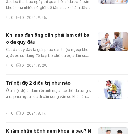
ỗi cơ thể, nhắc tấ..
Sau bỏ thai bao ngày thì quan hệ lại được là băn
khoăn mà nhiều nữ giới để tâm sau khi làm tiểu p
hẫu phá thai. Việc nắm rõ thời gian cấp thiết để n
작성시간
0
0
2024. 9. 25.
gười khôi phục hoàn toàn trước khi "yêu" trở lại l
à rất cần thiết, nhằm đảm bảo sức khỏe sinh con
cũng như hạn chế một số biến chứng không ngu
Khi nào đàn ông cần phải làm cắt ba
yện vọng. Trong sau đây, chúng ta sẽ thống kê
o da quy đầu
về thời gian phục hồi, các yếu tố tác động đến q
글 내용
uá trình này và..
Cắt da quy đầu là giải pháp can thiệp ngoại kho
a, được sử dụng để loại bỏ chỗ da bọc đầu của
"cậu bé". Vậy tại sao cần phải cắt bao quy đầu?
작성시간
0
0
2024. 8. 29.
Cắt bao da quy đầu có bị sao không? Nếu bạn đ
ang vấn đề về vấn đề này thì đừng bỏ qua bài vi
ết sau đây nhé! Da bao quy đầu là khu vực da ba
Trĩ nội độ 2 điều trị như nào
o bọc phía bên ngoài "cậu bé" có chức năng bả
글 내용
Ở trĩ nội độ 2, đám rối tĩnh mạch có thể đã từng s
o vệ quy đầu "cậu nhỏ" cũng như lỗ tiểu. Vậy vì s
a ra phía ngoài lúc đi cầu song vẫn có khả năng t
ao cần phải cắt bao da q..
ự tụt lên được. Người bị bệnh có thể chữa trĩ cấp
độ 2 với không ít phương pháp, nội khoa hoặc n
작성시간
0
0
2024. 8. 17.
goại khoa hay phối hợp cả hai. Sau điều trị, nên
duy trì chính sách phục vụ, sinh hoạt lành mạnh đ
ể phòng tránh bệnh trĩ quay trở lại. https://skonli
Khám chữa bệnh nam khoa là sao? N
ne365.tistory.com/entry/luu-y-kham-nam-khoa