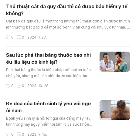
g một số kiến thức chuẩn bị được cung cấp sẽ g
Thủ thuật cắt da quy đầu thì có được bảo hiểm y tế
iúp cho bạn tìm kiếm được lời giải đáp thỏa đáng
không?
cho câu hỏi cần thăm khám phụ khoa tại bệnh vi
글 내용
ện hay https://trungtamytec..
Cắt bao da quy đầu là một trong những thủ thuật đơn giản được thực h
iện thường bắt gặp ở cả một số bệnh viện cùng với khu vực tư nhân. C
hi phí của thủ thuật này không quá cao, thường thì là dưới 10 triệu đồn
작성시간
0
0
2024. 1. 27.
g. Vậy phẫu thuật này có được chi trả bảo hiểm y tế không cùng với cụ
thể được chi trả mức như thế nào mời bạn đọc vận dụng bài văn bài vi
ết này. Lưu ý rằng, việc chi trả bảo hiểm để nắm rõ đ..
Sau lúc phá thai bằng thuốc bao nhi
êu lâu liệu có kinh lại?
글 내용
Phá thai bằng thuốc là biện pháp bỏ thai an toàn
chủ yếu, nhưng mà cần biết được các kiến thức
cơ bản để chính mình chủ động hơn trong vấn đ
작성시간
0
0
2023. 10. 28.
ề tự chăm sóc chính mình sau việc thực hiện. Ph
á thai bằng thuốc bao nhiêu lâu có kinh nguyệt tr
ở lại là vấn đề của phần lớn nữ lúc chọn lựa biện
Đe dọa của bệnh sinh lý yếu với ngư
pháp bỏ thai này. Hãy cùng thống kê tại bài văn
ời nam
bài viết này các bạn nhé! 1. Phá thai nội khoa là n
글 내용
hư nào? Phá t..
Bệnh yếu sinh lý là nỗi lo ngại của đấng mày râu,
tình trạng này nguy hiểm tới tâm lý và sức khỏe c
ó con của họ. việc nhận biết cùng với trị sớm câu
작성시간
0
0
2023. 9. 16.