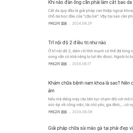
Khi nào đàn ông cần phải làm cắt bao da
Cắt da quy đầu là giải pháp can thiệp ngoại kho
chỗ da bọc đầu của "cậu bé". Vậy tại sao cần ph
bao da quy đầu có bị sao không? Nếu bạn đang v
카테고리 없음
2024.08.29
đừng bỏ qua bài viết sau đây nhé!
Da bao quy đầu là khu vực da bao bọc phía bên 
ng bảo vệ quy đầu "cậu nhỏ" cũng như lỗ tiểu. V
Trĩ nội độ 2 điều trị như nào
da q..
Ở trĩ nội độ 2, đám rối tĩnh mạch có thể đã từng s
song vẫn có khả năng tự tụt lên được. Người bị b
2 với không ít phương pháp, nội khoa hoặc ngoại
카테고리 없음
2024.08.17
Sau điều trị, nên duy trì chính sách phục vụ, si
tránh bệnh trĩ quay trở lại. https://skonline365.t
kham-nam-khoa 1. Đặc th..
Khám chữa bệnh nam khoa là sao? Nên chú
ám
Nếu mà đấng mày râu liên tục chạm đối với môi t
sức ép về công việc, tài chủ yếu, gia đình,… có 
hỏi về sinh sản. Nếu như xem nhẹ có nguy cơ chi
카테고리 없음
2024.08.08
Phòng khám nam khoa là thăm khám mọi các vấn 
phận sinh sản bạn nam, chức năng sinh lý cùng v
quan tới cơ quan sinh sản nam,... Thăm ..
Giải pháp chữa sùi mào gà tại phái đẹp 