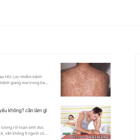
sau HIV. Lúc nhiễm bệnh
 bệnh giang mai trong bao
 nhiều yếu tố.Bệnh giang
 thời gian điều trị bệnh
ứng bệnh này trở thành
yếu không? cần làm gì
n tượng rối loạn sinh dục
ế, vẫn không ít người còn
yếu không. Việc nhầm tưởng