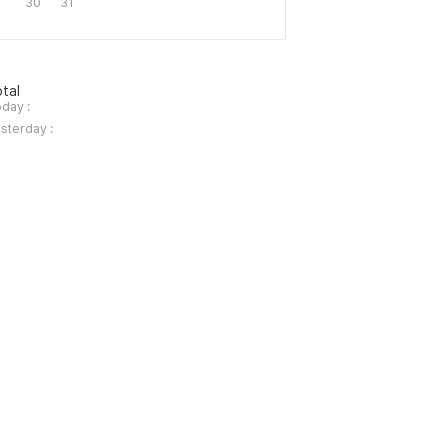
30
31
tal
day :
sterday :