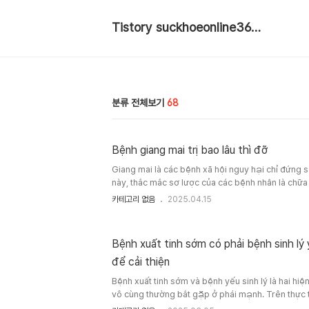
Tistory suckhoeonline365 blog
분류 전체보기
68
Bệnh giang mai trị bao lâu thì đỡ
Giang mai là các bệnh xã hội nguy hại chỉ đứng 
này, thắc mắc sơ lược của các bệnh nhân là chữa
lâu thì thuyên giảm. Câu trả lời phụ thuộc vào rất
카테고리 없음
2025.04.15
mai nguy hiểm hơn bạn tưởngTrước khi nghiên cứu
giang mai trong bao nhiêu ngày, bạn nên biết ch
như thế nào và có thể gây nên những h..
Bệnh xuất tinh sớm có phải bệnh sinh lý 
để cải thiện
Bệnh xuất tinh sớm và bệnh yếu sinh lý là hai hiệ
vô cùng thường bắt gặp ở phái mạnh. Trên thực t
thắc mắc bị xuất tinh sớm có phải bệnh sinh lý 