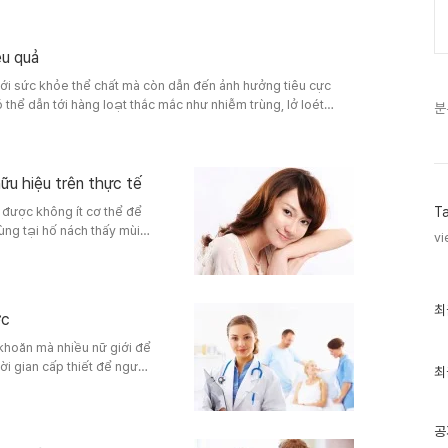
a trị bất thành lớn cũng
ất tinh sớm là một băn
ệu quả
 tới sức khỏe thể chất mà còn dẫn đến ảnh hưởng tiêu cực
thể dẫn tới hàng loạt thắc mắc như nhiễm trùng, lở loét
분
năng phát triển các bệnh nguy hại như ung thư đường
 bệnh mồng gà ở lưỡi chữa như nào trong nội d..
u hiệu trên thực tế
u được không ít cơ thể để
T
ùng tại hố nách thấy mùi
vi
c động không ít tới đào
ăn bệnh
thai-bao-lau-quan-he
 nhắc tấ..
최
최
ợc
근
글
 khoăn mà nhiều nữ giới để
과
hời gian cấp thiết để người
인
최
t cần thiết, nhằm đảm bảo
기
글
ến chứng không nguyện
i gian phục hồi, các yếu
공