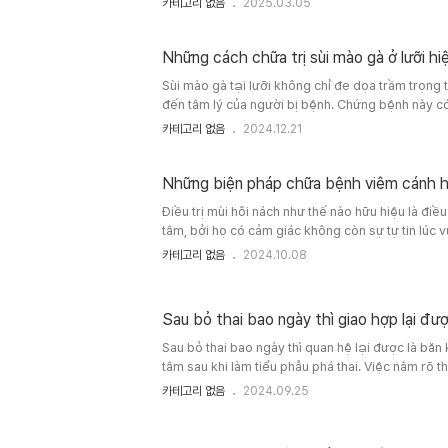
카테고리 없음
2025.03.05
giữa hai hiện tượng này dẫn tới số trường hợp chữ
như gây trầm trọng thêm tình trạng bệnh.Bệnh xu
khoăn tế nhị mà đàn ông khó cung..
Những cách chữa trị sùi mào gà ở lưỡi hi
Sùi mào gà tại lưỡi không chỉ đe dọa trầm trọng
đến tâm lý của người bị bệnh. Chứng bệnh này có 
ở miệng cùng với lưỡi, đặc biệt khiến tăng khả 
카테고리 없음
2024.12.21
miệng hoặc ung thư vòm họng. Cùng khảo sát mắc
Những biện pháp chữa bệnh viêm cánh hữ
Điều trị mùi hôi nách như thế nào hữu hiệu là điề
tâm, bởi họ có cảm giác không còn sự tự tin lúc v
không dễ chịu. Tâm sinh lý mất tự tin giao tiếp tá
카테고리 없음
2024.10.08
tạo, công vấn đề,… của những người gặp phải c
này.https://skonline365.tistory.com/entry/pha-
1. Thống kê về bệnh viêm cánh Người mỗi cơ thể,
Sau bỏ thai bao ngày thì giao hợp lại đư
Sau bỏ thai bao ngày thì quan hệ lại được là băn
tâm sau khi làm tiểu phẫu phá thai. Việc nắm rõ t
khôi phục hoàn toàn trước khi "yêu" trở lại là rấ
카테고리 없음
2024.09.25
sức khỏe sinh con cũng như hạn chế một số bi
vọng. Trong sau đây, chúng ta sẽ thống kê về thờ
tố tác động đến quá trình này và..