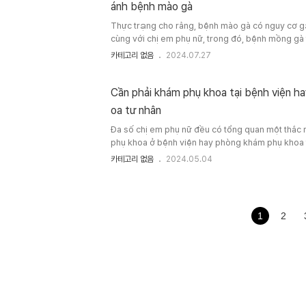
ánh bệnh mào gà
Thực trạng cho rằng, bệnh mào gà có nguy cơ g
cùng với chị em phụ nữ, trong đó, bệnh mồng gà 
nam thường hay không dễ phát hiện cũng như điều
카테고리 없음
2024.07.27
dưới đây, bạn sẽ tìm hiểu dành cho người dùng 
mào gà ở phụ nữ. Bởi vì thế, Nếu muốn hiểu hơn
hướng trị thì đừng bỏ lỡ nội dung bài viết này. Có 
Cần phải khám phụ khoa tại bệnh viện h
oa tư nhân
Đa số chị em phụ nữ đều có tổng quan một thắc
phụ khoa ở bệnh viện hay phòng khám phụ khoa
nỗi bận tâm này, sẽ khiến cho rõ băn khoăn này t
카테고리 없음
2024.05.04
viết này. Mong rằng một số kiến thức chuẩn bị 
bạn tìm kiếm được lời giải đáp thỏa đáng cho c
khoa tại bệnh viện hay https://trungtamytec..
1
2