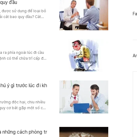
 quy đầu
a, được sử dụng để loại bỏ
페
F
ải cắt bao quy đầu? Cắt
이
ấn đề về vấn đề này thì
스
북
트
ngoài "cậu bé" có chức nă
위
ậy vì sao cần phải cắt bao
터
플
러
a ra phía ngoài lúc đi cầu
Ar
그
ệnh có thể chữa trĩ cấp độ
인
 khoa hay phối hợp cả hai.
nh hoạt lành mạnh để phòng
Ca
istory.com/entry/luu-y-
 ý gì trước lúc đi kh
rường độc hại, chịu nhiều
nguy cơ bắt gặp một số câu
 phối tới sức khỏe có con.
đề mối quan hệ tới bộ
ới một số bệnh sự liên
và những cách phòng tr