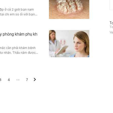
ặp ở cả 2 giới bạn nam
tại chị em so ối với bạn
 trị hơn . Trong phần
방
To
về giải pháp chữa bệnh
문
To
 về căn bệnh mà gà và
자
Ye
c..
ay phòng khám phụ kh
수
 mắc cần phải khám bệnh
 tư nhân. Thấu nắm được
rong bài viết cung cấp bài
được cung cấp sẽ giúp cho
âu hỏi cần thăm khám phụ
3
4
···
7