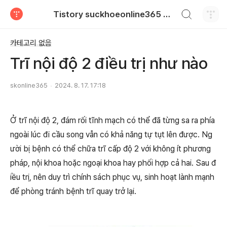
검색하기
Tistory suckhoeonline365 blog
티스토리
카테고리 없음
Trĩ nội độ 2 điều trị như nào
skonline365
2024. 8. 17. 17:18
Ở trĩ nội độ 2, đám rối tĩnh mạch có thể đã từng sa ra phía
ngoài lúc đi cầu song vẫn có khả năng tự tụt lên được. Ng
ười bị bệnh có thể chữa trĩ cấp độ 2 với không ít phương
pháp, nội khoa hoặc ngoại khoa hay phối hợp cả hai. Sau đ
iều trị, nên duy trì chính sách phục vụ, sinh hoạt lành mạnh
để phòng tránh bệnh trĩ quay trở lại.