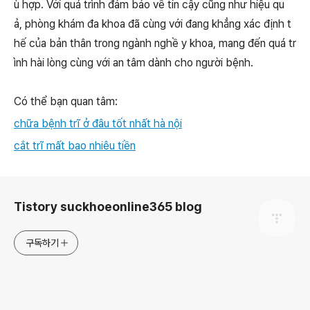
ù hợp. Với quá trình đảm bảo về tin cậy cũng như hiệu qu
ả, phòng khám đa khoa đã cùng với đang khẳng xác định t
hế của bản thân trong ngành nghề y khoa, mang đến quá tr
ình hài lòng cùng với an tâm dành cho người bệnh.
Có thể bạn quan tâm:
chữa bệnh trĩ ở đâu tốt nhất hà nội
cắt trĩ mất bao nhiêu tiền
로그 정보
Tistory suckhoeonline365 blog
구독하기