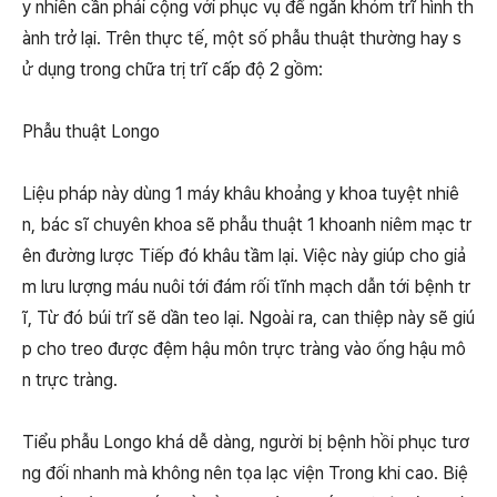
y nhiên cần phải cộng với phục vụ để ngăn khóm trĩ hình th
ành trở lại. Trên thực tế, một số phẫu thuật thường hay s
ử dụng trong chữa trị trĩ cấp độ 2 gồm:
Phẫu thuật Longo
Liệu pháp này dùng 1 máy khâu khoảng y khoa tuyệt nhiê
n, bác sĩ chuyên khoa sẽ phẫu thuật 1 khoanh niêm mạc tr
ên đường lược Tiếp đó khâu tầm lại. Việc này giúp cho giả
m lưu lượng máu nuôi tới đám rối tĩnh mạch dẫn tới bệnh tr
ĩ, Từ đó búi trĩ sẽ dần teo lại. Ngoài ra, can thiệp này sẽ giú
p cho treo được đệm hậu môn trực tràng vào ống hậu mô
n trực tràng.
Tiểu phẫu Longo khá dễ dàng, người bị bệnh hồi phục tươ
ng đối nhanh mà không nên tọa lạc viện Trong khi cao. Biệ