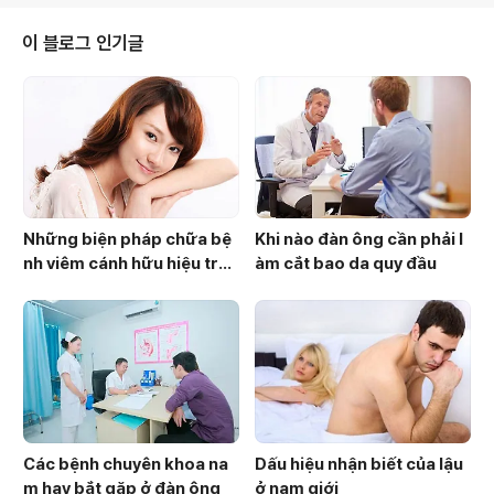
이 블로그 인기글
Những biện pháp chữa bệ
Khi nào đàn ông cần phải l
nh viêm cánh hữu hiệu trên
àm cắt bao da quy đầu
thực tế
Các bệnh chuyên khoa na
Dấu hiệu nhận biết của lậu
m hay bắt gặp ở đàn ông
ở nam giới