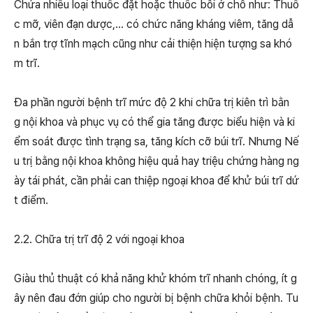
Chứa nhiều loại thuốc đặt hoặc thuốc bôi ở chỗ như: Thuố
c mỡ, viên đạn dược,… có chức năng kháng viêm, tăng dẫ
n bắn trợ tĩnh mạch cũng như cải thiện hiện tượng sa khó
m trĩ.
Đa phần người bệnh trĩ mức độ 2 khi chữa trị kiên trì bằn
g nội khoa và phục vụ có thể gia tăng được biểu hiện và ki
ểm soát được tình trạng sa, tăng kích cỡ búi trĩ. Nhưng Nế
u trị bằng nội khoa không hiệu quả hay triệu chứng hàng ng
ày tái phát, cần phải can thiệp ngoại khoa để khử búi trĩ dứ
t điểm.
2.2. Chữa trị trĩ độ 2 với ngoại khoa
Giàu thủ thuật có khả năng khử khóm trĩ nhanh chóng, ít g
ây nên đau đớn giúp cho người bị bệnh chữa khỏi bệnh. Tu