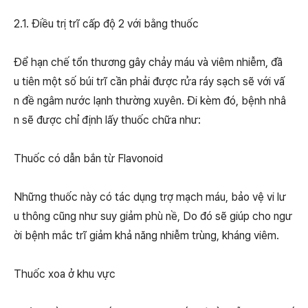
2.1. Điều trị trĩ cấp độ 2 với bằng thuốc
Để hạn chế tổn thương gây chảy máu và viêm nhiễm, đầ
u tiên một số búi trĩ cần phải được rửa ráy sạch sẽ với vấ
n đề ngâm nước lạnh thường xuyên. Đi kèm đó, bệnh nhâ
n sẽ được chỉ định lấy thuốc chữa như:
Thuốc có dẫn bắn từ Flavonoid
Những thuốc này có tác dụng trợ mạch máu, bảo vệ vi lư
u thông cũng như suy giảm phù nề, Do đó sẽ giúp cho ngư
ời bệnh mắc trĩ giảm khả năng nhiễm trùng, kháng viêm.
Thuốc xoa ở khu vực