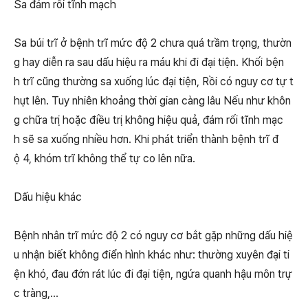
Sa đám rối tĩnh mạch
Sa búi trĩ ở bệnh trĩ mức độ 2 chưa quá trầm trọng, thườn
g hay diễn ra sau dấu hiệu ra máu khi đi đại tiện. Khối bện
h trĩ cũng thường sa xuống lúc đại tiện, Rồi có nguy cơ tự t
hụt lên. Tuy nhiên khoảng thời gian càng lâu Nếu như khôn
g chữa trị hoặc điều trị không hiệu quả, đám rối tĩnh mạc
h sẽ sa xuống nhiều hơn. Khi phát triển thành bệnh trĩ đ
ộ 4, khóm trĩ không thể tự co lên nữa.
Dấu hiệu khác
Bệnh nhân trĩ mức độ 2 có nguy cơ bắt gặp những dấu hiệ
u nhận biết không điển hình khác như: thường xuyên đại ti
ện khó, đau đớn rát lúc đi đại tiện, ngứa quanh hậu môn trự
c tràng,…