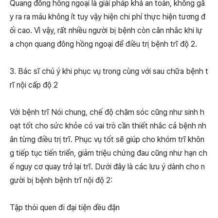
Quang đông hồng ngoại là giải pháp khá an toàn, không gâ
y ra ra máu không ít tuy vậy hiện chi phí thực hiện tương đ
ối cao. Vì vậy, rất nhiều người bị bệnh còn cân nhắc khi lự
a chọn quang đông hồng ngoại để điều trị bệnh trĩ độ 2.
3. Bác sĩ chú ý khi phục vụ trong cùng với sau chữa bệnh t
rĩ nội cấp độ 2
Với bệnh trĩ Nói chung, chế độ chăm sóc cũng như sinh h
oạt tốt cho sức khỏe có vai trò cần thiết nhắc cả bệnh nh
ân từng điều trị trĩ. Phục vụ tốt sẽ giúp cho khóm trĩ khôn
g tiếp tục tiến triển, giảm triệu chứng đau cũng như hạn ch
ế nguy cơ quay trở lại trĩ. Dưới đây là các lưu ý dành cho n
gười bị bệnh bệnh trĩ nội độ 2:
Tập thói quen đi đại tiện đều đặn