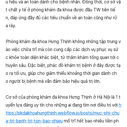
u hiệu và an toàn dành cho bệnh nhân. Đồng thời, cơ sở vậ
t chất y tế ở phòng khám đa khoa được đầu TW tiên tiế
n, đáp ứng đầy đủ các tiêu chuẩn về an toàn cũng như rử
a ráy.
Phòng khám đa khoa Hưng Thịnh không những tập trung v
ào việc chữa trĩ mà còn cung cấp các dịch vụ phục vụ sứ
c khỏe toàn diện khác biệt, từ thăm khám tổng quan tới c
huyên sâu. Đặc biệt, phác đồ khám trị bệnh ở đây được tạ
o ra tối ưu, giúp cho giảm thiểu khoảng thời gian dành ch
o người bị bệnh mà vẫn đảm bảo hiệu quả trị lớn.
Cơ sở của phòng khám đa khoa Hưng Thịnh ở Hà Nội là 1 t
uyển lựa đáng uy tín cho những ai đang tìm nơi điều trị với
h
ttps://pkdakhoahungthinh.webflow.io/posts/muc-phi-chu
a-tri-benh-tri-ton-bao-nhieu
mổ trĩ hết bao nhiêu tiền ph