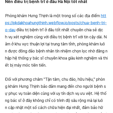
Nên điều trị bệnh trĩ ở đâu Hà Nội tốt nhất
Phòng khám Hưng Thịnh là một trong số các địa điểm
htt
ps://pkdakhoahungthinh.webflow.io/posts/chua-benh-tri-
o-dau
điều trị bệnh trĩ ở đâu tốt nhất chuyên chia sẻ dịc
h vụ xét nghiệm cùng với điều trị bệnh trĩ với tin cậy dài. N
ằm ở khu vực thuận lợi tại trung tâm tỉnh, phòng khám luô
n được đông đảo bệnh nhân tín nhiệm chọn lọc nhờ đăng n
hập hệ thống y bác sĩ chuyên khoa giàu kinh nghiệm và thi
ết bị máy móc tiên tiến.
Đối với phương châm "Tận tâm, chu đáo, hữu hiệu," phòn
g khám Hưng Thịnh bảo đảm mang đến cho người bệnh s
ự phục vụ toàn diện cùng với uy tín dịch vụ ưu việt. Hệ thố
ng bác sĩ ở đây không chỉ có trình độ sâu rộng mà lại luô
n cập nhật một số cách chữa hiện đại nhất, đảm bảo hữ