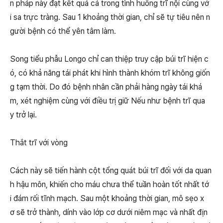
n pháp này đạt kết quả cả trong tình huống trĩ nội cùng vớ
i sa trực tràng. Sau 1 khoảng thời gian, chỉ sẽ tự tiêu nên n
gười bệnh có thể yên tâm làm.
Song tiểu phẫu Longo chỉ can thiệp truy cập búi trĩ hiện c
ó, có khả năng tái phát khi hình thành khóm trĩ không giốn
g tạm thời. Do đó bệnh nhân cần phải hàng ngày tái khá
m, xét nghiệm cùng với điều trị giữ Nếu như bệnh trĩ qua
y trở lại.
Thắt trĩ với vòng
Cách này sẽ tiến hành cột tổng quát búi trĩ đối với da quan
h hậu môn, khiến cho máu chưa thể tuần hoàn tốt nhất tớ
i đám rối tĩnh mạch. Sau một khoảng thời gian, mô sẹo x
ơ sẽ trở thành, dính vào lớp cơ dưới niêm mạc và nhất địn