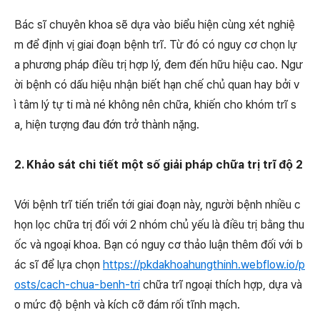
Bác sĩ chuyên khoa sẽ dựa vào biểu hiện cùng xét nghiệ
m để định vị giai đoạn bệnh trĩ. Từ đó có nguy cơ chọn lự
a phương pháp điều trị hợp lý, đem đến hữu hiệu cao. Ngư
ời bệnh có dấu hiệu nhận biết hạn chế chủ quan hay bởi v
ì tâm lý tự ti mà né không nên chữa, khiến cho khóm trĩ s
a, hiện tượng đau đớn trở thành nặng.
2. Khảo sát chi tiết một số giải pháp chữa trị trĩ độ 2
Với bệnh trĩ tiến triển tới giai đoạn này, người bệnh nhiều c
họn lọc chữa trị đối với 2 nhóm chủ yếu là điều trị bằng thu
ốc và ngoại khoa. Bạn có nguy cơ thảo luận thêm đối với b
ác sĩ để lựa chọn
https://pkdakhoahungthinh.webflow.io/p
osts/cach-chua-benh-tri
chữa trĩ ngoại thích hợp, dựa và
o mức độ bệnh và kích cỡ đám rối tĩnh mạch.