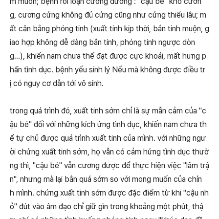
m muốn; bệnh rối loạn cương dương : "cậu bé" khó cươn
g, cương cứng không đủ cứng cũng như cứng thiếu lâu; m
ất cân bằng phóng tinh (xuất tinh kịp thời, bắn tinh muộn, g
iao hợp không dễ dàng bắn tinh, phóng tinh ngược dòn
g…), khiến nam chưa thể đạt được cực khoái, mất hưng p
hấn tình dục. bệnh yếu sinh lý Nếu mà không được điều tr
ị có nguy cơ dẫn tới vô sinh.
trong quá trình đó, xuất tinh sớm chỉ là sự mẫn cảm của "c
ậu bé" đối với những kích ứng tình dục, khiến nam chưa th
ể tự chủ được quá trình xuất tinh của mình. với những ngư
ời chứng xuất tinh sớm, họ vẫn có cảm hứng tình dục thườ
ng thì, "cậu bé" vẫn cương được để thực hiện việc "lâm trậ
n", nhưng mà lại bắn quá sớm so với mong muốn của chín
h mình. chứng xuất tinh sớm được đặc điểm từ khi "cậu nh
ỏ" đút vào âm đạo chỉ giữ gìn trong khoảng một phút, thậ