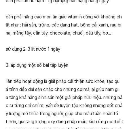
cần phải ăn đủ đạm : 1g đạm/kg cân nặng hàng ngày
cần phải nâng cao món ăn giàu vitamin cùng với khoáng ch
ất như : hải sản, trứng, các dạng hạt, bông cải xanh, rau bi
na, măng tây, cần tây, chocolate, chuối, dâu tây, bơ…
sử dụng 2-3 lít nước 1 ngày
3. áp dụng một số bài tập luyện
liên tiếp hoạt động là giải pháp cải thiện sức khỏe, tạo qu
á trình dẻo dai săn chắc cho những cơ mà lại giúp nam gi
a tăng khả năng sinh sản một giải pháp hữu hiệu. những bá
c sĩ từng chỉ chỉ rõ, vấn đề luyện tập không những đốt chá
y lượng mỡ thừa trong người, giúp cho máu tuần hoàn tố
t hơn, gia tăng lượng oxy đăng nhập máu, kích ứng cơ thể t