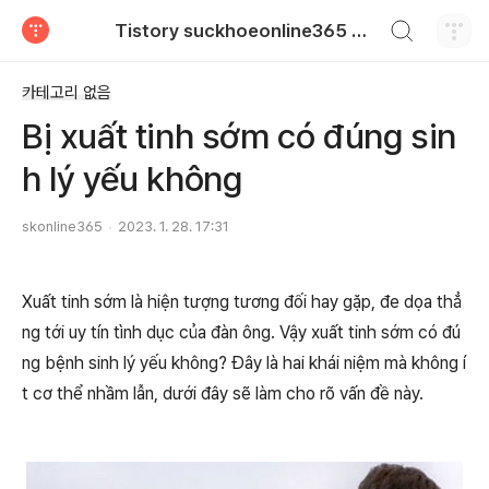
검색하기
Tistory suckhoeonline365 blog
티스토리
카테고리 없음
Bị xuất tinh sớm có đúng sin
h lý yếu không
skonline365
2023. 1. 28. 17:31
Xuất tinh sớm là hiện tượng tương đối hay gặp, đe dọa thẳ
ng tới uy tín tình dục của đàn ông. Vậy xuất tinh sớm có đú
ng bệnh sinh lý yếu không? Đây là hai khái niệm mà không í
t cơ thể nhầm lẫn, dưới đây sẽ làm cho rõ vấn đề này.