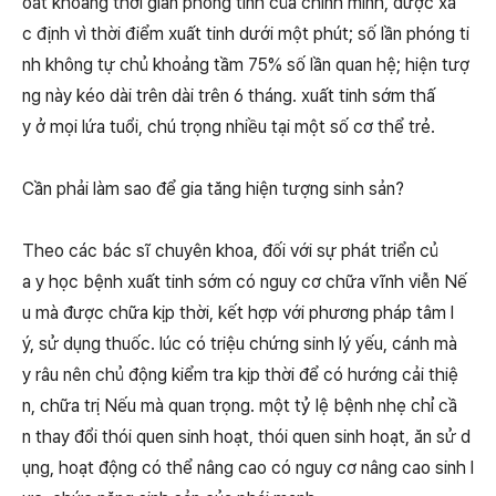
oát khoảng thời gian phóng tinh của chính mình, được xá
c định vì thời điểm xuất tinh dưới một phút; số lần phóng ti
nh không tự chủ khoảng tầm 75% số lần quan hệ; hiện tượ
ng này kéo dài trên dài trên 6 tháng. xuất tinh sớm thấ
y ở mọi lứa tuổi, chú trọng nhiều tại một số cơ thể trẻ.
Cần phải làm sao để gia tăng hiện tượng sinh sản?
Theo các bác sĩ chuyên khoa, đối với sự phát triển củ
a y học bệnh xuất tinh sớm có nguy cơ chữa vĩnh viễn Nế
u mà được chữa kịp thời, kết hợp với phương pháp tâm l
ý, sử dụng thuốc. lúc có triệu chứng sinh lý yếu, cánh mà
y râu nên chủ động kiểm tra kịp thời để có hướng cải thiệ
n, chữa trị Nếu mà quan trọng. một tỷ lệ bệnh nhẹ chỉ cầ
n thay đổi thói quen sinh hoạt, thói quen sinh hoạt, ăn sử d
ụng, hoạt động có thể nâng cao có nguy cơ nâng cao sinh l