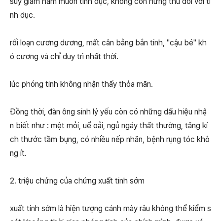
suy giảm ham muốn tình dục, không còn hứng thú đối với tì
nh dục.
rối loạn cương dương, mất cân bằng bắn tinh, "cậu bé" kh
ó cương và chỉ duy trì nhất thời.
lúc phóng tinh không nhận thấy thỏa mãn.
Đồng thời, đàn ông sinh lý yếu còn có những dấu hiệu nhậ
n biết như : mệt mỏi, uể oải, ngủ ngáy thất thường, tăng kí
ch thước tầm bụng, có nhiều nếp nhăn, bệnh rụng tóc khô
ng ít.
2. triệu chứng của chứng xuất tinh sớm
xuất tinh sớm là hiện tượng cánh mày râu không thể kiểm s