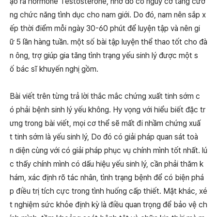
ạo ra hormone Testosterone, nhờ đó có nguy cơ tăng cườ
ng chức năng tình dục cho nam giới. Do đó, nam nên sắp x
ếp thời điểm mỗi ngày 30-60 phút để luyện tập và nên gi
ữ 5 lần hàng tuần. một số bài tập luyện thể thao tốt cho đà
n ông, trợ giúp gia tăng tình trạng yếu sinh lý được một s
ố bác sĩ khuyến nghị gồm.
Bài viết trên từng trả lời thắc mắc chứng xuất tinh sớm c
ó phải bệnh sinh lý yếu không. Hy vọng với hiểu biết đặc tr
ưng trong bài viết, mọi cơ thể sẽ mất đi nhầm chứng xuấ
t tinh sớm là yếu sinh lý, Do đó có giải pháp quan sát toà
n diện cùng với có giải pháp phục vụ chính mình tốt nhất. lú
c thấy chính mình có dấu hiệu yếu sinh lý, cần phải thăm k
hám, xác định rõ tác nhân, tình trạng bệnh để có biện phá
p điều trị tích cực trong tình huống cấp thiết. Mặt khác, xé
t nghiệm sức khỏe định kỳ là điều quan trọng để bảo vệ ch