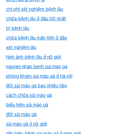
chi phí xét nghiệm bệnh lậu
chữa bệnh lậu ở đâu tốt nhất
trị bệnh lậu
chữa bệnh lậu mãn tính ở đâu
xét nghiệm lậu
hình ảnh bệnh lậu ở nữ giới
nguyen nhan benh sui mao ga
phòng khám sùi mào gà ở hà nội
đốt sùi mào gà bao nhiêu tiền
cách chữa sùi mào gà
biểu hiện sùi mào gà
đốt sùi mào gà
sùi mào gà ở nữ giới
dấu hiệu bệnh sùi mào gà ở nam giới