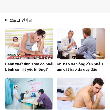
이 블로그 인기글
Bệnh xuất tinh sớm có phải
Khi nào đàn ông cần phải l
bệnh sinh lý yếu không? cầ
àm cắt bao da quy đầu
n làm gì để cải thiện