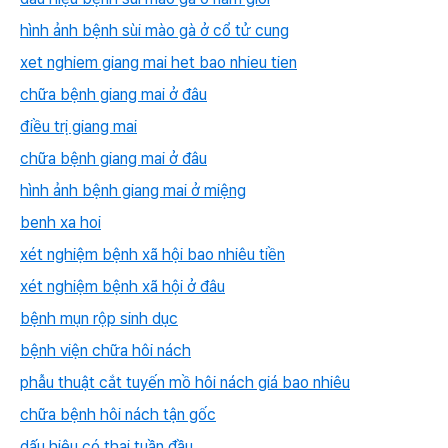
hình ảnh bệnh sùi mào gà ở cổ tử cung
xet nghiem giang mai het bao nhieu tien
chữa bệnh giang mai ở đâu
điều trị giang mai
chữa bệnh giang mai ở đâu
hình ảnh bệnh giang mai ở miệng
benh xa hoi
xét nghiệm bệnh xã hội bao nhiêu tiền
xét nghiệm bệnh xã hội ở đâu
bệnh mụn rộp sinh dục
bệnh viện chữa hôi nách
phẫu thuật cắt tuyến mồ hôi nách giá bao nhiêu
chữa bệnh hôi nách tận gốc
dấu hiệu có thai tuần đầu